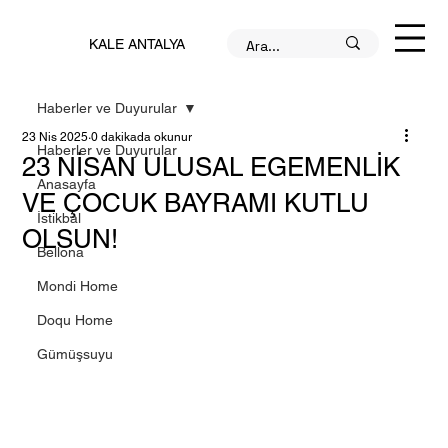
KALE ANTALYA
Haberler ve Duyurular
23 Nis 2025
0 dakikada okunur
Haberler ve Duyurular
23 NİSAN ULUSAL EGEMENLİK
Anasayfa
VE ÇOCUK BAYRAMI KUTLU
İstikbal
OLSUN!
Bellona
Mondi Home
Doqu Home
Gümüşsuyu