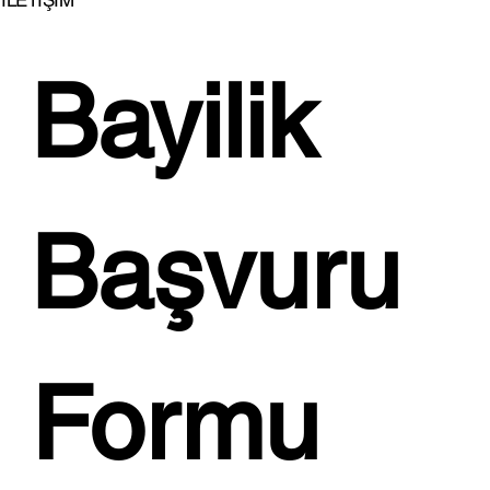
İLETİŞİM
Bayilik 
İSTİKBAL'DEN EVLENENLERE BÜYÜK
JEST!...
Başvuru 
Formu