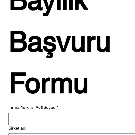
Bayilik 
İSTİKBAL'DEN EVLENENLERE BÜYÜK
JEST!...
Başvuru 
Formu
Firma Yetkilisi Ad&Soyad
*
Şirket adı