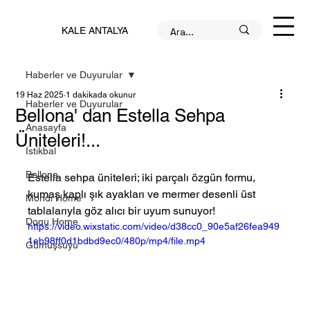
KALE ANTALYA
Haberler ve Duyurular
19 Haz 2025
1 dakikada okunur
Haberler ve Duyurular
Bellona' dan Estella Sehpa
Anasayfa
Üniteleri!...
İstikbal
Bellona
Estella sehpa üniteleri; iki parçalı özgün formu, 
kumaş kaplı şık ayakları ve mermer desenli üst 
Mondi Home
tablalarıyla göz alıcı bir uyum sunuyor!
Doqu Home
https://video.wixstatic.com/video/d38cc0_90e5af26fea949
1eb98ff0d1bdbd9ec0/480p/mp4/file.mp4
Gümüşsuyu