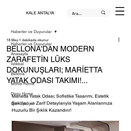
KALE ANTALYA
Haberler ve Duyurular
18 May
1 dakikada okunur
Haberler ve Duyurular
BELLONA'DAN MODERN
Anasayfa
ZARAFETİN LÜKS
İstikbal
DOKUNUŞLARI; MARİETTA
Bellona
YATAK ODASI TAKIMI!...
Mondi Home
Doqu Home
Marietta Yatak Odası; Sofistike Tasarımı, Estetik 
Şekilleri ve Zarif Detaylarıyla Yaşam Alanlarınıza 
Gümüşsuyu
Huzurlu Bir Şıklık Kazandırır!