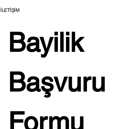
İLETİŞİM
Bayilik 
İSTİKBAL'DEN EVLENENLERE BÜYÜK
JEST!...
Başvuru 
Formu