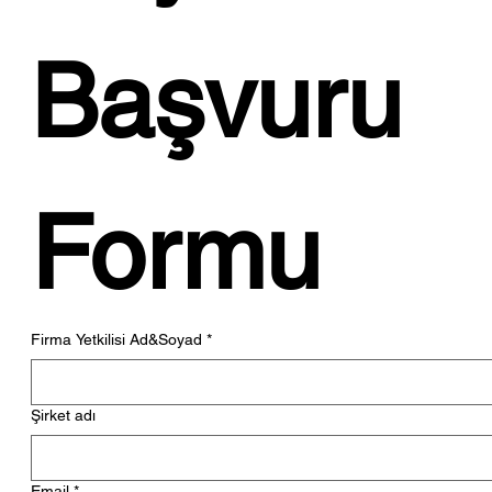
JEST!...
Başvuru 
Formu
Firma Yetkilisi Ad&Soyad
*
Şirket adı
Email
*