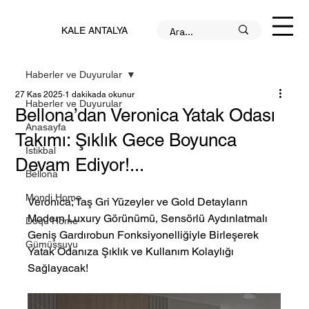
KALE ANTALYA
Haberler ve Duyurular
27 Kas 2025
1 dakikada okunur
Haberler ve Duyurular
Bellona’dan Veronica Yatak Odası
Anasayfa
Takımı: Şıklık Gece Boyunca
İstikbal
Devam Ediyor!...
Bellona
Mondi Home
Veronıca; Taş Gri Yüzeyler ve Gold Detayların 
Modern Luxury Görünümü, Sensörlü Aydınlatmalı 
Doqu Home
Geniş Gardırobun Fonksiyonelliğiyle Birleşerek 
Gümüşsuyu
Yatak Odanıza Şıklık ve Kullanım Kolaylığı 
Sağlayacak!