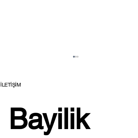
İLETİŞİM
Bayilik 
İstikbal'den Sıcak, Davetkar ve Samimi Bir
Hikaye; Aysa X Koltuk Takımı!...