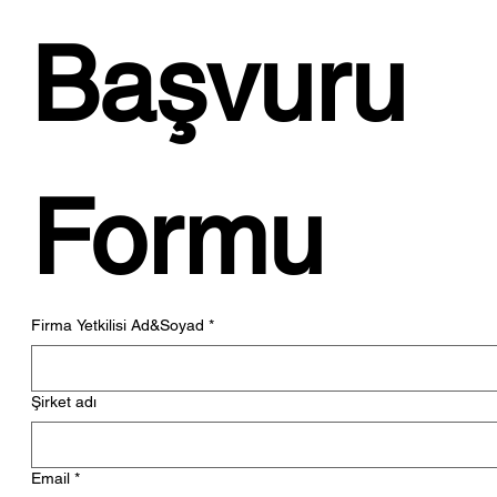
Başvuru 
Formu
Firma Yetkilisi Ad&Soyad
*
Şirket adı
Email
*