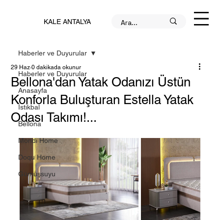
KALE ANTALYA
Haberler ve Duyurular
29 Haz
0 dakikada okunur
Haberler ve Duyurular
Bellona'dan Yatak Odanızı Üstün
Anasayfa
Konforla Buluşturan Estella Yatak
İstikbal
Odası Takımı!...
Bellona
Mondi Home
Doqu Home
Gümüşsuyu