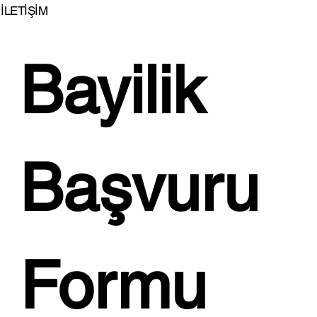
İLETİŞİM
Bayilik 
İSTİKBAL'DEN EVLENENLERE BÜYÜK
JEST!...
Başvuru 
Formu