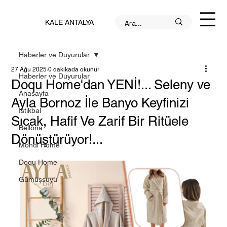
KALE ANTALYA
Haberler ve Duyurular
27 Ağu 2025
0 dakikada okunur
Haberler ve Duyurular
Doqu Home'dan YENİ!... Seleny ve
Anasayfa
Ayla Bornoz İle Banyo Keyfinizi
İstikbal
Sıcak, Hafif Ve Zarif Bir Ritüele
Bellona
Dönüştürüyor!...
Mondi Home
Doqu Home
Gümüşsuyu