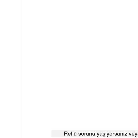
	Reflü sorunu yaşıyorsanız veya sırt üstü uyumayı tercih ediyorsanız, bu yastık tam size 