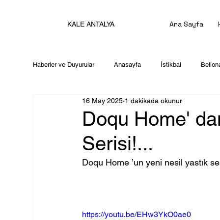
Ana Sayfa
KALE ANTALYA
Haberler ve Duyurular
Anasayfa
İstikbal
Bellon
16 May 2025
1 dakikada okunur
Doqu Home' dan 
Serisi!...
Doqu Home ’un yeni nesil yastık ser
https://youtu.be/EHw3YkO0ae0