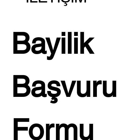
Doqu Home' dan Akdeniz’in
İST
Bayilik 
Taze Esintisini Evinize
EV
Taşıyan; Akdeniz
JES
Koleksiyonu!...
Başvuru 
Formu