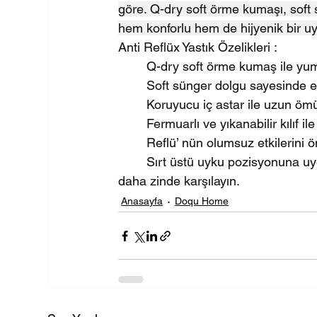
göre. Q-dry soft örme kumaşı, soft sü
hem konforlu hem de hijyenik bir u
Anti Reflüx Yastık Özelikleri :
	Q-dry soft örme kumaş ile yum
	Soft sünger dolgu sayesinde e
	Koruyucu iç astar ile uzun öm
	Fermuarlı ve yıkanabilir kılıf il
	Reflü’ nün olumsuz etkilerini
	Sırt üstü uyku pozisyonuna uygun ergonomik yapısı ile geceyi daha sağlıklı, sabahı 
daha zinde karşılayın.
Anasayfa
Doqu Home