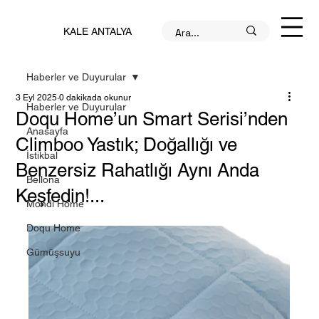
KALE ANTALYA
Haberler ve Duyurular
3 Eyl 2025
0 dakikada okunur
Haberler ve Duyurular
Doqu Home’un Smart Serisi’nden
Anasayfa
Climboo Yastık; Doğallığı ve
İstikbal
Benzersiz Rahatlığı Aynı Anda
Bellona
Keşfedin!...
Mondi Home
Doqu Home
Gümüşsuyu