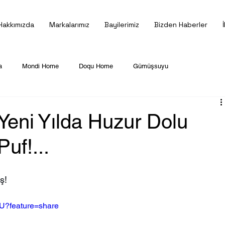
Hakkımızda
Markalarımız
Bayilerimiz
Bizden Haberler
a
Mondi Home
Doqu Home
Gümüşsuyu
eni Yılda Huzur Dolu
Puf!...
ş!
GU?feature=share