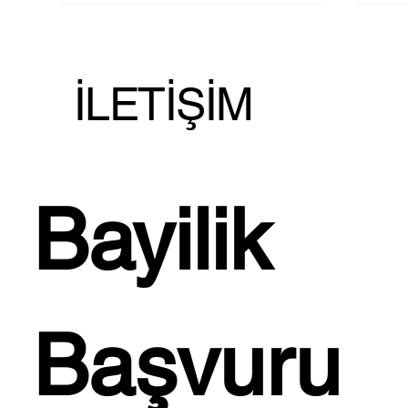
İLETİŞİM
Doqu Home' dan Akdeniz’in
İST
Bayilik 
Taze Esintisini Evinize
EV
Taşıyan; Akdeniz
JES
Koleksiyonu!...
Başvuru 