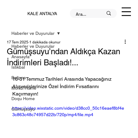
KALE ANTALYA
Haberler ve Duyurular
17 Tem 2025
1 dakikada okunur
Haberler ve Duyurular
Gümüşsuyu’ndan Aldıkça Kazan
Anasayfa
İndirimleri Başladı!...
İstikbal
Bellona
16-31 Temmuz Tarihleri Arasında Yapacağınız 
Alışverişlerinize Özel İndirim Fırsatlarını 
Mondi Home
Kaçırmayın!
Doqu Home
https://video.wixstatic.com/video/d38cc0_50c16eaef8bf4e
Gümüşsuyu
3c863c48c74957d22b/720p/mp4/file.mp4