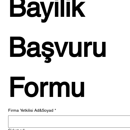
Bayilik 
İSTİKBAL'DEN EVLENENLERE BÜYÜK
JEST!...
Başvuru 
Formu
Firma Yetkilisi Ad&Soyad
*