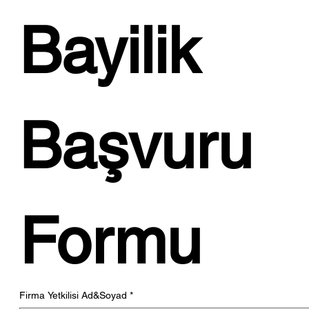
Bayilik 
İSTİKBAL'DEN EVLENENLERE BÜYÜK
JEST!...
Başvuru 
Formu
Firma Yetkilisi Ad&Soyad
*