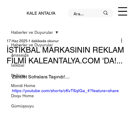
KALE ANTALYA
Haberler ve Duyurular
17 Haz 2025
1 dakikada okunur
Haberler ve Duyurular
İSTİKBAL MARKASININ REKLAM
Anasayfa
FİLMİ KALEANTALYA.COM 'DA!...
İstikbal
Bellona
Zarafet Sofralara Taşındı!…
Mondi Home
https://youtube.com/shorts/cKvT6qIGa_4?feature=share
Doqu Home
Gümüşsuyu