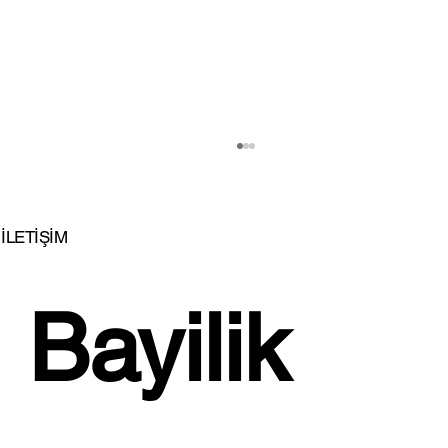
İLETİŞİM
Bayilik 
İSTİKBAL'DEN EVLENENLERE BÜYÜK
JEST!...