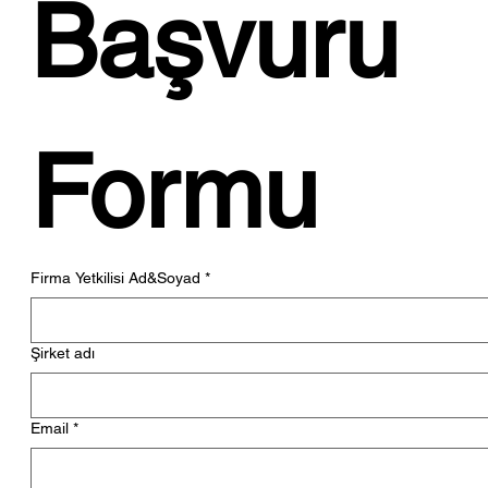
Başvuru 
Formu
Firma Yetkilisi Ad&Soyad
*
Şirket adı
Email
*