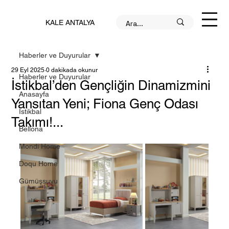
KALE ANTALYA
Haberler ve Duyurular
29 Eyl 2025
0 dakikada okunur
Haberler ve Duyurular
İstikbal’den Gençliğin Dinamizmini
Anasayfa
Yansıtan Yeni; Fiona Genç Odası
İstikbal
Takımı!...
Bellona
Mondi Home
Doqu Home
Gümüşsuyu