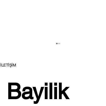
İLETİŞİM
Bayilik 
İSTİKBAL'DEN EVLENENLERE BÜYÜK
JEST!...