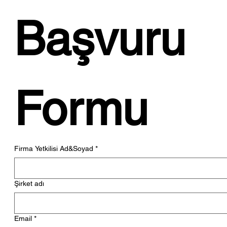
Başvuru 
Formu
Firma Yetkilisi Ad&Soyad
*
Şirket adı
Email
*