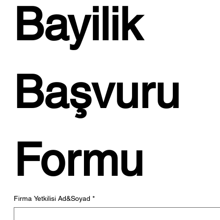
Bayilik 
Bellona'dan Meşe ve Kremin Sıcak
Uyumu; Boheems Yemek Odası!...
Başvuru 
Formu
Firma Yetkilisi Ad&Soyad
*