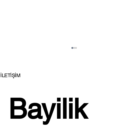
İLETİŞİM
Bayilik 
İSTİKBAL'DEN EVLENENLERE BÜYÜK
JEST!...