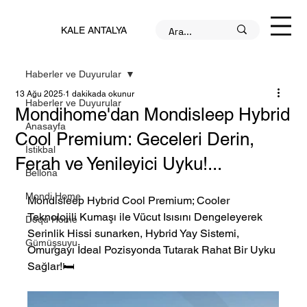
KALE ANTALYA
Haberler ve Duyurular
13 Ağu 2025
1 dakikada okunur
Haberler ve Duyurular
Mondihome'dan Mondisleep Hybrid
Anasayfa
Cool Premium: Geceleri Derin,
İstikbal
Ferah ve Yenileyici Uyku!...
Bellona
Mondi Home
Mondisleep Hybrid Cool Premium; 
Cooler 
Teknolojili Kumaşı ile Vücut Isısını Dengeleyerek 
Doqu Home
Serinlik Hissi sunarken, Hybrid Yay Sistemi, 
Gümüşsuyu
Omurgayı İdeal Pozisyonda Tutarak Rahat Bir Uyku 
Sağlar!🛏️