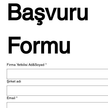
Başvuru 
Formu
Firma Yetkilisi Ad&Soyad
*
Şirket adı
Email
*